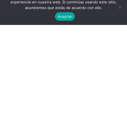
experiencia en nuestra web. Si continúas usando este sitio,
asumiremos que estás de acuerdo con ello.
Aceptar
Política de privacidad
Acuerdo de licencia
contact@aircluster.org